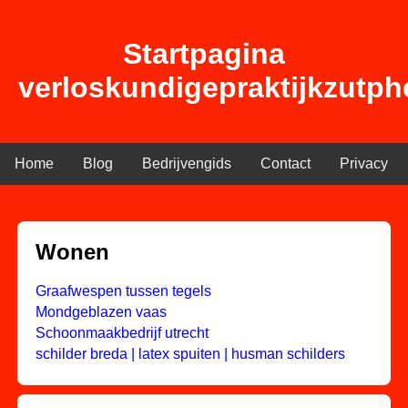
Startpagina
verloskundigepraktijkzutph
Home
Blog
Bedrijvengids
Contact
Privacy
Wonen
Graafwespen tussen tegels
Mondgeblazen vaas
Schoonmaakbedrijf utrecht
schilder breda | latex spuiten | husman schilders