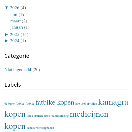
▼
2026
(4)
juni
(1)
maart
(2)
januari
(1)
►
2025
(15)
►
2024
(1)
Categorie
Niet ingedeeld
(20)
Labels
kamagra
fatbike kopen
de beste fatbike
fatbike
hoe snel afvallen
kopen
medicijnen
latex spuiten
leuke dameskleding
kopen
schilderbenodigheden