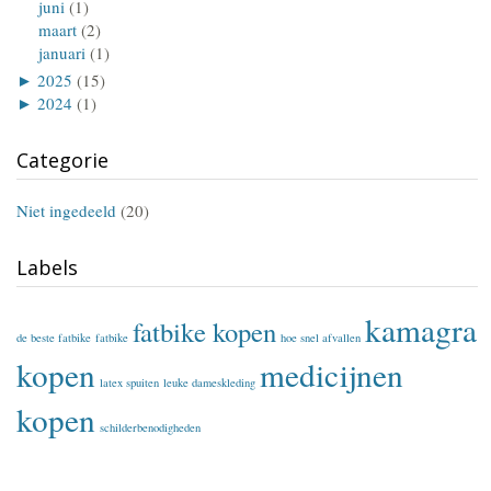
juni
(1)
maart
(2)
januari
(1)
►
2025
(15)
►
2024
(1)
Categorie
Niet ingedeeld
(20)
Labels
kamagra
fatbike kopen
de beste fatbike
fatbike
hoe snel afvallen
kopen
medicijnen
latex spuiten
leuke dameskleding
kopen
schilderbenodigheden