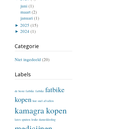
juni
(1)
maart
(2)
januari
(1)
►
2025
(15)
►
2024
(1)
Categorie
Niet ingedeeld
(20)
Labels
fatbike
de beste fatbike
fatbike
kopen
hoe snel afvallen
kamagra kopen
latex spuiten
leuke dameskleding
medicijnen